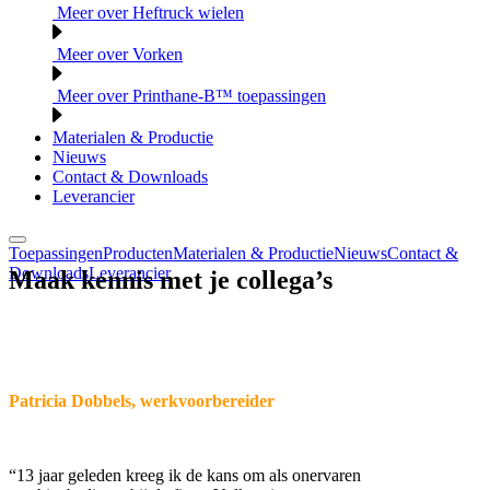
Meer over Heftruck wielen
Meer over Vorken
Meer over Printhane-B™ toepassingen
Materialen & Productie
Nieuws
Contact & Downloads
Leverancier
Toepassingen
Producten
Materialen & Productie
Nieuws
Contact &
Downloads
Leverancier
Maak kennis met je collega’s
Patricia Dobbels, werkvoorbereider
“13 jaar geleden kreeg ik de kans om als onervaren