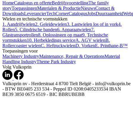
Home
Catalogus en offerte
Bedrijfsvoorstelling
The family
story
Toepassingen
Materialen & Productie
Nieuws
Contact &
Downloads
Leverancier
TechCorner
Catalogus
Jobs
Duurzaamheid
Webp
Wielen en technische vormstukken
1. Aandrijfwielen
2. Geleidewielen
3. Lastwielen los of in vork
4.
Rollen
5. Cilindrische banden
6. Apparaatwielen
7.
Glastransportrollen
8. Oplossingen op maat
9. Technische
vormstukken
10. Herbekledings service
A. AGV wielen
B.
Rollercoaster wielen
C. Heftruckwielen
D. Vorken
E. Printhane-B™
Toepassingen voor
Machinery Industry
Maintenance, Repair & Operations
Material
Handling Industry
Theme Park Industry
Volg Vulkoprin
Vulkoprin nv - Herderstraat 4 8700 Tielt België - info@vulkoprin.be
- BTW BE0405 233 534 - Peppol ID 0208:0405233534 IBAN
BE39 3850 0675 6519 - BIC BBRUBEBB