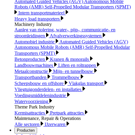
Automated Guided Vehicles (AGV) Autonomous Mobile
Robots (AMR) Self-Propelled Modular Transporters (SPMT)
Intern transportmaterieel
Heavy load transporters
Machinery Industry
Aanleg van riolering, water-, pijp-, communicatie- en
stroomleidingen
Afvalverwerkingssystemen
Automobiel industrie
Automated Guided Vehicles (AGV)
Autonomous Mobile Robots (AMR) Self-Propelled Modular
Transporters (SPMT)
Betonproducten
Kranen & monorails
Landbouwmachines
Liften en roltrappen
Metaalconstructie
Mijn- en tunnelbouw
Transportbanden
Trommelbouw
Scheepsbouw en offshore
Vlakglas transport
Vliegtuigonderdelen- en installaties
Voedingsmiddelenindustrie
Watervoorziening
Theme Park Industry
Kermisattracties
Pretpark attracties
Maintenance, Repair & Operations
Alle sectoren
IJzerwaren
Producten