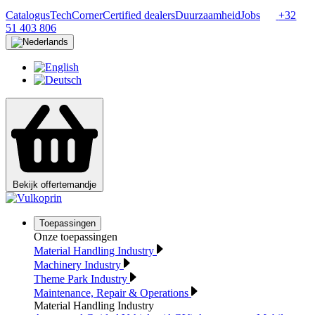
Catalogus
TechCorner
Certified dealers
Duurzaamheid
Jobs
+32
51 403 806
Bekijk offertemandje
Toepassingen
Onze toepassingen
Material Handling Industry
Machinery Industry
Theme Park Industry
Maintenance, Repair & Operations
Material Handling Industry