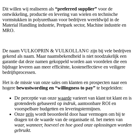
Dit willen wij realiseren als
“preferred supplier”
voor de
ontwikkeling, productie en levering van wielen en technische
vormstukken in polyurethaan voor bedrijven wereldwijd in de
Material Handling industrie, Pretpark sector, Machine industrie en
MRO.
De naam VULKOPRIN & VULKOLLAN© zijn bij vele bedrijven
gekend als naam. Maar naamsbekendheid is niet noodzakelijk een
garantie dat deze namen gekoppeld worden aan voordelen die een
bijdrage leveren aan meer efficiënte, kosteneffectieve en veiligere
bedrijfsprocessen.
Het is de missie van onze sales om klanten en prospecten naar een
hogere
bewustwording en “willingness to pay”
te begeleiden:
De perceptie van onze
waarde
varieert van klant tot klant en is
grotendeels gebaseerd op
indruk
, aantoonbare ROI en
voorspelbare budgetten en leveringstermijnen.
Onze
prijs
wordt beoordeeld door haar vermogen om bij te
dragen tot de waarde van de organisatie nl. het meten van
waar, wanneer, hoeveel en hoe goed onze oplossingen worden
gebruikt
.