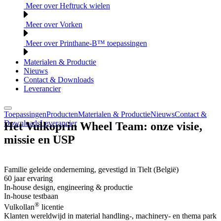
Meer over Heftruck wielen
Meer over Vorken
Meer over Printhane-B™ toepassingen
Materialen & Productie
Nieuws
Contact & Downloads
Leverancier
Toepassingen
Producten
Materialen & Productie
Nieuws
Contact &
Downloads
Leverancier
Het Vulkoprin Wheel Team: onze visie,
missie en USP
Familie geleide onderneming, gevestigd in Tielt (België)
60 jaar ervaring
In-house design, engineering & productie
In-house testbaan
®
Vulkollan
licentie
Klanten wereldwijd in material handling-, machinery- en thema park