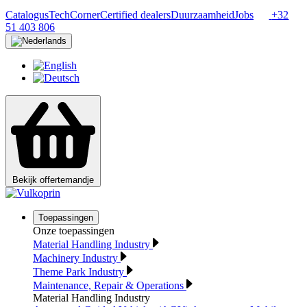
Catalogus
TechCorner
Certified dealers
Duurzaamheid
Jobs
+32
51 403 806
Bekijk offertemandje
Toepassingen
Onze toepassingen
Material Handling Industry
Machinery Industry
Theme Park Industry
Maintenance, Repair & Operations
Material Handling Industry