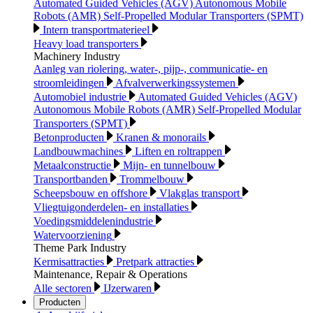
Automated Guided Vehicles (AGV) Autonomous Mobile
Robots (AMR) Self-Propelled Modular Transporters (SPMT)
Intern transportmaterieel
Heavy load transporters
Machinery Industry
Aanleg van riolering, water-, pijp-, communicatie- en
stroomleidingen
Afvalverwerkingssystemen
Automobiel industrie
Automated Guided Vehicles (AGV)
Autonomous Mobile Robots (AMR) Self-Propelled Modular
Transporters (SPMT)
Betonproducten
Kranen & monorails
Landbouwmachines
Liften en roltrappen
Metaalconstructie
Mijn- en tunnelbouw
Transportbanden
Trommelbouw
Scheepsbouw en offshore
Vlakglas transport
Vliegtuigonderdelen- en installaties
Voedingsmiddelenindustrie
Watervoorziening
Theme Park Industry
Kermisattracties
Pretpark attracties
Maintenance, Repair & Operations
Alle sectoren
IJzerwaren
Producten