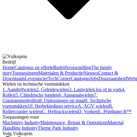
Bedrijf
Home
Catalogus en offerte
Bedrijfsvoorstelling
The family
story
Toepassingen
Materialen & Productie
Nieuws
Contact &
Downloads
Leverancier
TechCorner
Catalogus
Jobs
Duurzaamheid
Webp
Wielen en technische vormstukken
1. Aandrijfwielen
2. Geleidewielen
3. Lastwielen los of in vork
4.
Rollen
5. Cilindrische banden
6. Apparaatwielen
7.
Glastransportrollen
8. Oplossingen op maat
9. Technische
vormstukken
10. Herbekledings service
A. AGV wielen
B.
Rollercoaster wielen
C. Heftruckwielen
D. Vorken
E. Printhane-B™
Toepassingen voor
Machinery Industry
Maintenance, Repair & Operations
Material
Handling Industry
Theme Park Industry
Volg Vulkoprin